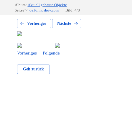
Album:
Aktuell gebaute Objekte
Seite? ˅:
de.formoshov.com
Bild: 4/8
Vorheriges
Nächste
Vorheriges
Folgende
Geh zurück